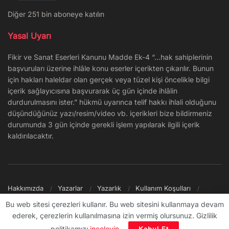
Diğer 251 bin aboneye katılın
Yasal Uyarı
Fikir ve Sanat Eserleri Kanunu Madde Ek-4 “…hak sahiplerinin
başvuruları üzerine ihlâle konu eserler içerikten çıkarılır. Bunun
için hakları haleldar olan gerçek veya tüzel kişi öncelikle bilgi
içerik sağlayıcısına başvurarak üç gün içinde ihlâlin
durdurulmasını ister.” hükmü uyarınca telif hakkı ihlali olduğunu
düşündüğünüz yazı/resim/video vb. içerikleri bize bildirmeniz
durumunda 3 gün içinde gerekli işlem yapılarak ilgili içerik
kaldırılacaktır.
Hakkımızda
Yazarlar
Yazarlık
Kullanım Koşulları
Gizlilik Politikası
Reklam
Şikayet/İletişim
Site Haritası
Bu web sitesi çerezleri kullanır. Bu web sitesini kullanmaya devam
ederek, çerezlerin kullanılmasına izin vermiş olursunuz. Gizlilik
© 2009 - ∞ Sanal Şantiye
politikamızı
inceleyin
.