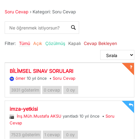
Soru Cevap
›
Kategori: Soru Cevap
Filter:
Tümü
Açık
Çözülmüş
Kapalı
Cevap Bekleyen
BİLİMSEL SINAV SORULARI
ömer
10 yıl önce
•
Soru Cevap
gösterim
cevap
oy
3931
0
0
imza-yetkisi
İnş.Müh.Mustafa AKSU
yanıtladı 10 yıl önce
•
Soru
Cevap
gösterim
cevap
oy
7523
1
0