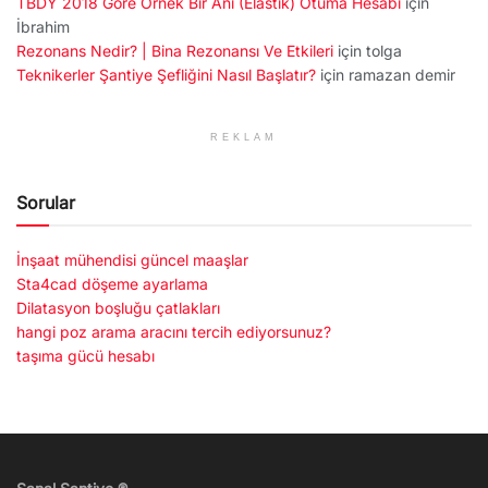
TBDY 2018 Göre Örnek Bir Ani (Elastik) Otuma Hesabı
için
İbrahim
Rezonans Nedir? | Bina Rezonansı Ve Etkileri
için
tolga
Teknikerler Şantiye Şefliğini Nasıl Başlatır?
için
ramazan demir
REKLAM
Sorular
İnşaat mühendisi güncel maaşlar
Sta4cad döşeme ayarlama
Dilatasyon boşluğu çatlakları
hangi poz arama aracını tercih ediyorsunuz?
taşıma gücü hesabı