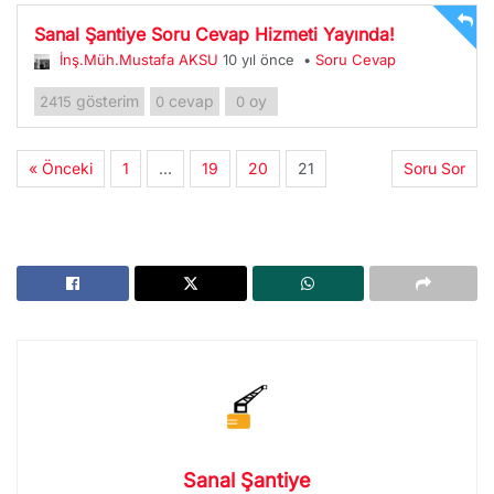
Sanal Şantiye Soru Cevap Hizmeti Yayında!
İnş.Müh.Mustafa AKSU
10 yıl önce
•
Soru Cevap
gösterim
cevap
oy
2415
0
0
« Önceki
1
…
19
20
21
Soru Sor
Sanal Şantiye