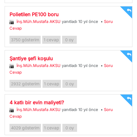
Polietilen PE100 boru
İnş.Müh.Mustafa AKSU
yanıtladı 10 yıl önce
•
Soru
Cevap
gösterim
cevap
oy
3750
1
0
Şantiye şefi koşulu
İnş.Müh.Mustafa AKSU
yanıtladı 10 yıl önce
•
Soru
Cevap
gösterim
cevap
oy
2932
1
0
4 katlı bir evin maliyeti?
İnş.Müh.Mustafa AKSU
yanıtladı 10 yıl önce
•
Soru
Cevap
gösterim
cevap
oy
4029
1
0