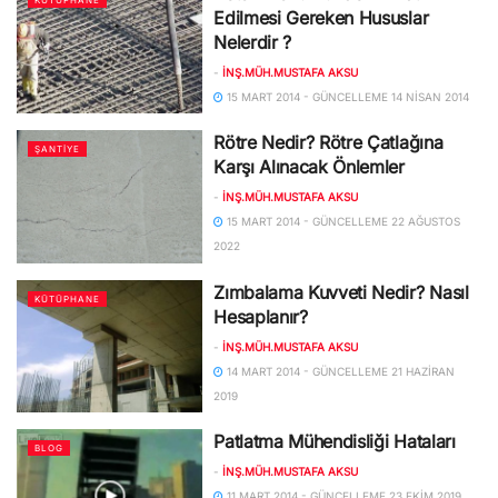
Edilmesi Gereken Hususlar
Nelerdir ?
-
İNŞ.MÜH.MUSTAFA AKSU
15 MART 2014 - GÜNCELLEME 14 NISAN 2014
Rötre Nedir? Rötre Çatlağına
ŞANTIYE
Karşı Alınacak Önlemler
-
İNŞ.MÜH.MUSTAFA AKSU
15 MART 2014 - GÜNCELLEME 22 AĞUSTOS
2022
Zımbalama Kuvveti Nedir? Nasıl
KÜTÜPHANE
Hesaplanır?
-
İNŞ.MÜH.MUSTAFA AKSU
14 MART 2014 - GÜNCELLEME 21 HAZIRAN
2019
Patlatma Mühendisliği Hataları
BLOG
-
İNŞ.MÜH.MUSTAFA AKSU
11 MART 2014 - GÜNCELLEME 23 EKIM 2019