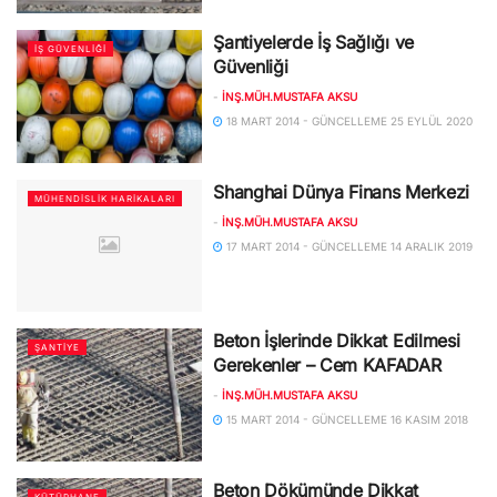
Şantiyelerde İş Sağlığı ve
İŞ GÜVENLIĞI
Güvenliği
-
İNŞ.MÜH.MUSTAFA AKSU
18 MART 2014 - GÜNCELLEME 25 EYLÜL 2020
Shanghai Dünya Finans Merkezi
MÜHENDISLIK HARIKALARI
-
İNŞ.MÜH.MUSTAFA AKSU
17 MART 2014 - GÜNCELLEME 14 ARALIK 2019
Beton İşlerinde Dikkat Edilmesi
ŞANTIYE
Gerekenler – Cem KAFADAR
-
İNŞ.MÜH.MUSTAFA AKSU
15 MART 2014 - GÜNCELLEME 16 KASIM 2018
Beton Dökümünde Dikkat
KÜTÜPHANE