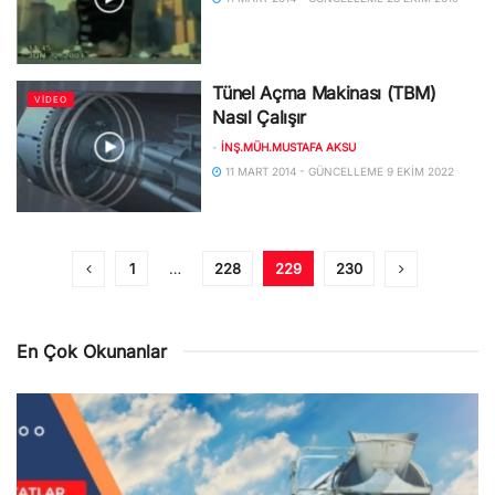
Tünel Açma Makinası (TBM)
VIDEO
Nasıl Çalışır
-
İNŞ.MÜH.MUSTAFA AKSU
11 MART 2014 - GÜNCELLEME 9 EKIM 2022
1
…
228
229
230
En Çok Okunanlar