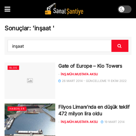
Sonuçlar: 'inşaat '
Gate of Europe – Kio Towers
BLOG
-
İNŞ.MÜH.MUSTAFA AKSU
26 MART 2014 - GÜNCELLEME 11 EKIM 2022
Filyos Limanı’nda en düşük teklif
HABERLER
472 milyon lira oldu
-
İNŞ.MÜH.MUSTAFA AKSU
19 MART 2014