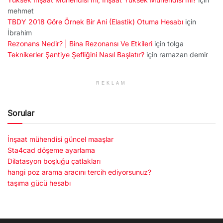
mehmet
TBDY 2018 Göre Örnek Bir Ani (Elastik) Otuma Hesabı
için
İbrahim
Rezonans Nedir? | Bina Rezonansı Ve Etkileri
için
tolga
Teknikerler Şantiye Şefliğini Nasıl Başlatır?
için
ramazan demir
REKLAM
Sorular
İnşaat mühendisi güncel maaşlar
Sta4cad döşeme ayarlama
Dilatasyon boşluğu çatlakları
hangi poz arama aracını tercih ediyorsunuz?
taşıma gücü hesabı