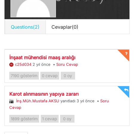
Questions(2)
Cevaplar(0)
İnşaat mühendisi maaş aralığı
c25d034
2 yıl önce
•
Soru Cevap
gösterim
cevap
oy
7190
0
0
Karot alınmasının yapıya zararı
İnş.Müh.Mustafa AKSU
yanıtladı 3 yıl önce
•
Soru
Cevap
gösterim
cevap
oy
1899
1
0