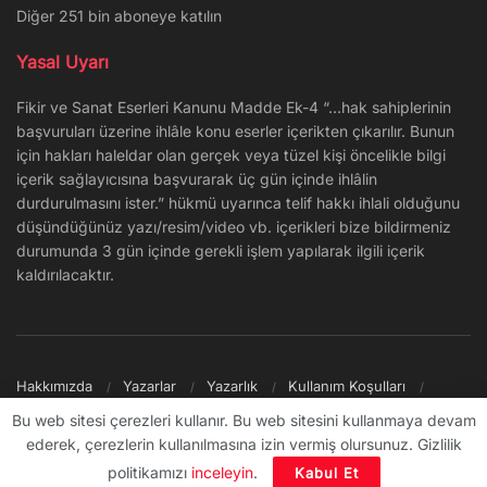
Diğer 251 bin aboneye katılın
Yasal Uyarı
Fikir ve Sanat Eserleri Kanunu Madde Ek-4 “…hak sahiplerinin
başvuruları üzerine ihlâle konu eserler içerikten çıkarılır. Bunun
için hakları haleldar olan gerçek veya tüzel kişi öncelikle bilgi
içerik sağlayıcısına başvurarak üç gün içinde ihlâlin
durdurulmasını ister.” hükmü uyarınca telif hakkı ihlali olduğunu
düşündüğünüz yazı/resim/video vb. içerikleri bize bildirmeniz
durumunda 3 gün içinde gerekli işlem yapılarak ilgili içerik
kaldırılacaktır.
Hakkımızda
Yazarlar
Yazarlık
Kullanım Koşulları
Gizlilik Politikası
Reklam
Şikayet/İletişim
Site Haritası
Bu web sitesi çerezleri kullanır. Bu web sitesini kullanmaya devam
ederek, çerezlerin kullanılmasına izin vermiş olursunuz. Gizlilik
© 2009 - ∞ Sanal Şantiye
politikamızı
inceleyin
.
Kabul Et