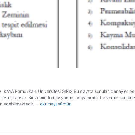
 Pamukkale Üniversitesi GİRİŞ Bu slaytta sunulan deneyler belirli
tanmasını kapsar. Bir zemin formasyonunu veya örnek bir zemin numunes
Zemin
yin edebilmektedir. …
okumayı sürdür
Mekaniği
Laboratuvar
Deneyleri