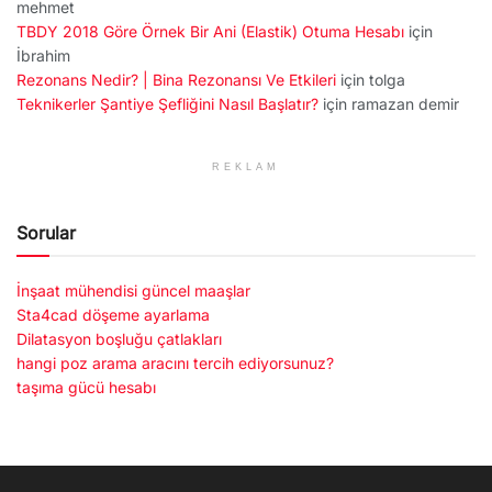
mehmet
TBDY 2018 Göre Örnek Bir Ani (Elastik) Otuma Hesabı
için
İbrahim
Rezonans Nedir? | Bina Rezonansı Ve Etkileri
için
tolga
Teknikerler Şantiye Şefliğini Nasıl Başlatır?
için
ramazan demir
REKLAM
Sorular
İnşaat mühendisi güncel maaşlar
Sta4cad döşeme ayarlama
Dilatasyon boşluğu çatlakları
hangi poz arama aracını tercih ediyorsunuz?
taşıma gücü hesabı