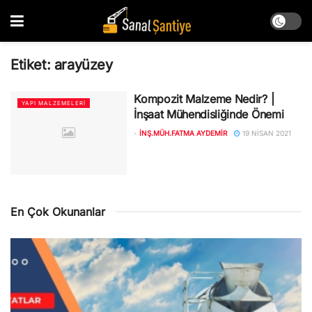
Etiket:
arayüzey
Kompozit Malzeme Nedir? |
YAPI MALZEMELERI
İnşaat Mühendisliğinde Önemi
-
İNŞ.MÜH.FATMA AYDEMIR
19 NISAN 2021
En Çok Okunanlar