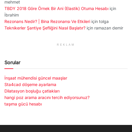
mehmet
TBDY 2018 Göre Örnek Bir Ani (Elastik) Otuma Hesabı
için
İbrahim
Rezonans Nedir? | Bina Rezonansı Ve Etkileri
için
tolga
Teknikerler Şantiye Şefliğini Nasıl Başlatır?
için
ramazan demir
REKLAM
Sorular
İnşaat mühendisi güncel maaşlar
Sta4cad döşeme ayarlama
Dilatasyon boşluğu çatlakları
hangi poz arama aracını tercih ediyorsunuz?
taşıma gücü hesabı