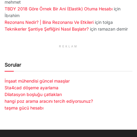
mehmet
TBDY 2018 Göre Örnek Bir Ani (Elastik) Otuma Hesabı
için
İbrahim
Rezonans Nedir? | Bina Rezonansı Ve Etkileri
için
tolga
Teknikerler Şantiye Şefliğini Nasıl Başlatır?
için
ramazan demir
REKLAM
Sorular
İnşaat mühendisi güncel maaşlar
Sta4cad döşeme ayarlama
Dilatasyon boşluğu çatlakları
hangi poz arama aracını tercih ediyorsunuz?
taşıma gücü hesabı