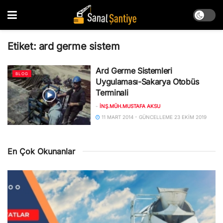
Etiket:
ard germe sistem
Ard Germe Sistemleri
BLOG
Uygulaması-Sakarya Otobüs
Terminali
-
İNŞ.MÜH.MUSTAFA AKSU
11 MART 2014 - GÜNCELLEME 23 EKIM 2019
En Çok Okunanlar