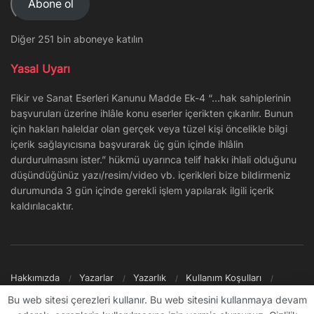
Abone ol
Diğer 251 bin aboneye katılın
Yasal Uyarı
Fikir ve Sanat Eserleri Kanunu Madde Ek-4 “…hak sahiplerinin
başvuruları üzerine ihlâle konu eserler içerikten çıkarılır. Bunun
için hakları haleldar olan gerçek veya tüzel kişi öncelikle bilgi
içerik sağlayıcısına başvurarak üç gün içinde ihlâlin
durdurulmasını ister.” hükmü uyarınca telif hakkı ihlali olduğunu
düşündüğünüz yazı/resim/video vb. içerikleri bize bildirmeniz
durumunda 3 gün içinde gerekli işlem yapılarak ilgili içerik
kaldırılacaktır.
Hakkımızda
Yazarlar
Yazarlık
Kullanım Koşulları
Gizlilik Politikası
Reklam
Şikayet/İletişim
Site Haritası
Bu web sitesi çerezleri kullanır. Bu web sitesini kullanmaya devam