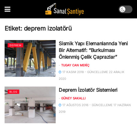
Etiket:
deprem izolatörü
Sismik Yapı Elemanlarında Yeni
DEPREM
Bir Alternatif: “Burkulması
Önlenmiş Çelik Çaprazlar”
-
TUGAY CAN MERİÇ
17 KASIM 2018 - GÜNCELLEME 22 ARALIK
2020
Deprem İzolatör Sistemleri
BLOG
-
GÜNEY SAKALLI
17 AĞUSTOS 2016 - GÜNCELLEME 17 HAZIRAN
2019