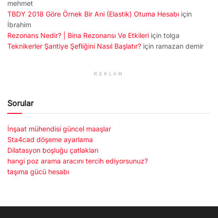
mehmet
TBDY 2018 Göre Örnek Bir Ani (Elastik) Otuma Hesabı
için
İbrahim
Rezonans Nedir? | Bina Rezonansı Ve Etkileri
için
tolga
Teknikerler Şantiye Şefliğini Nasıl Başlatır?
için
ramazan demir
REKLAM
Sorular
İnşaat mühendisi güncel maaşlar
Sta4cad döşeme ayarlama
Dilatasyon boşluğu çatlakları
hangi poz arama aracını tercih ediyorsunuz?
taşıma gücü hesabı