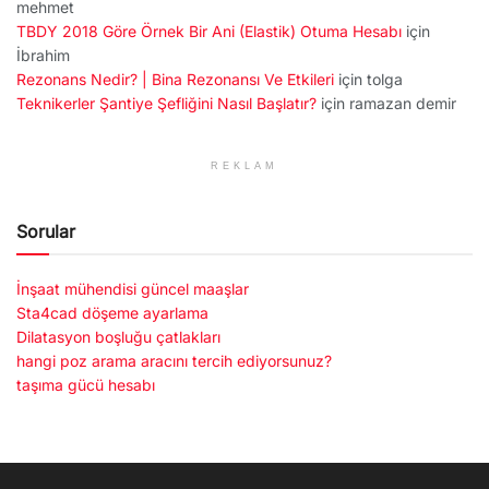
mehmet
TBDY 2018 Göre Örnek Bir Ani (Elastik) Otuma Hesabı
için
İbrahim
Rezonans Nedir? | Bina Rezonansı Ve Etkileri
için
tolga
Teknikerler Şantiye Şefliğini Nasıl Başlatır?
için
ramazan demir
REKLAM
Sorular
İnşaat mühendisi güncel maaşlar
Sta4cad döşeme ayarlama
Dilatasyon boşluğu çatlakları
hangi poz arama aracını tercih ediyorsunuz?
taşıma gücü hesabı