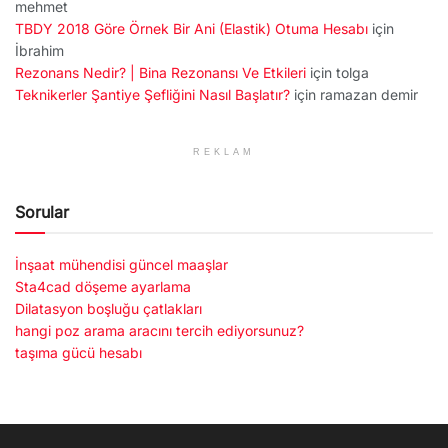
mehmet
TBDY 2018 Göre Örnek Bir Ani (Elastik) Otuma Hesabı
için
İbrahim
Rezonans Nedir? | Bina Rezonansı Ve Etkileri
için
tolga
Teknikerler Şantiye Şefliğini Nasıl Başlatır?
için
ramazan demir
REKLAM
Sorular
İnşaat mühendisi güncel maaşlar
Sta4cad döşeme ayarlama
Dilatasyon boşluğu çatlakları
hangi poz arama aracını tercih ediyorsunuz?
taşıma gücü hesabı