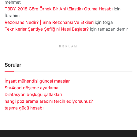
mehmet
TBDY 2018 Göre Örnek Bir Ani (Elastik) Otuma Hesabı
için
İbrahim
Rezonans Nedir? | Bina Rezonansı Ve Etkileri
için
tolga
Teknikerler Şantiye Şefliğini Nasıl Başlatır?
için
ramazan demir
REKLAM
Sorular
İnşaat mühendisi güncel maaşlar
Sta4cad döşeme ayarlama
Dilatasyon boşluğu çatlakları
hangi poz arama aracını tercih ediyorsunuz?
taşıma gücü hesabı