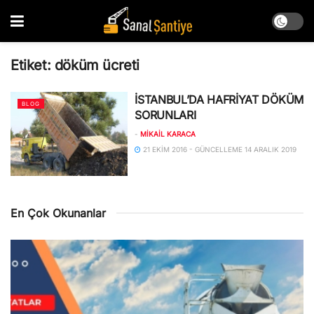
Etiket:
döküm ücreti
İSTANBUL’DA HAFRİYAT DÖKÜM
BLOG
SORUNLARI
-
MIKAIL KARACA
21 EKIM 2016 - GÜNCELLEME 14 ARALIK 2019
En Çok Okunanlar