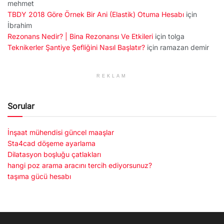
mehmet
TBDY 2018 Göre Örnek Bir Ani (Elastik) Otuma Hesabı
için
İbrahim
Rezonans Nedir? | Bina Rezonansı Ve Etkileri
için
tolga
Teknikerler Şantiye Şefliğini Nasıl Başlatır?
için
ramazan demir
REKLAM
Sorular
İnşaat mühendisi güncel maaşlar
Sta4cad döşeme ayarlama
Dilatasyon boşluğu çatlakları
hangi poz arama aracını tercih ediyorsunuz?
taşıma gücü hesabı