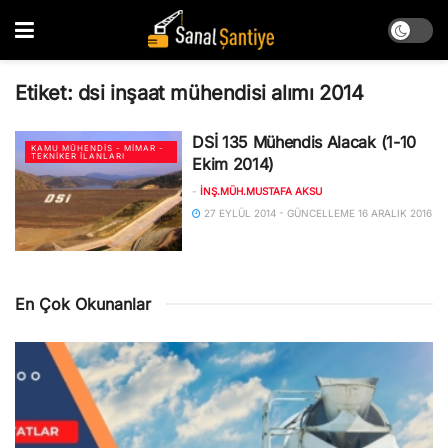
Etiket:
dsi inşaat mühendisi alımı 2014
DSİ 135 Mühendis Alacak (1-10
KAMU MÜHENDIS - MIMAR -
TEKNIKER İLANLARI
Ekim 2014)
-
İNŞ.MÜH.MUSTAFA AKSU
27 EYLÜL 2014 - GÜNCELLEME 16 ARALIK 2016
En Çok Okunanlar