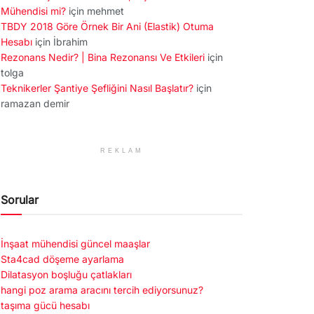
Mühendisi mi?
için
mehmet
TBDY 2018 Göre Örnek Bir Ani (Elastik) Otuma
Hesabı
için
İbrahim
Rezonans Nedir? | Bina Rezonansı Ve Etkileri
için
tolga
Teknikerler Şantiye Şefliğini Nasıl Başlatır?
için
ramazan demir
REKLAM
Sorular
İnşaat mühendisi güncel maaşlar
Sta4cad döşeme ayarlama
Dilatasyon boşluğu çatlakları
hangi poz arama aracını tercih ediyorsunuz?
taşıma gücü hesabı