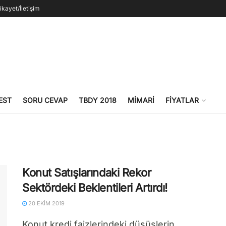
ikayet/İletişim
EST
SORU CEVAP
TBDY 2018
MIMARI
FIYATLAR
Konut Satışlarındaki Rekor
Sektördeki Beklentileri Artırdı!
20 EKIM 2019
Konut kredi faizlerindeki düşüşlerin