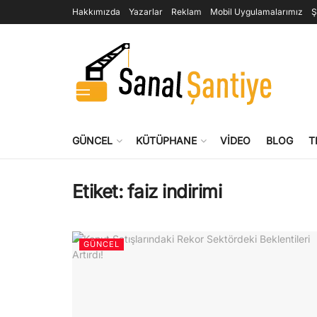
Hakkımızda
Yazarlar
Reklam
Mobil Uygulamalarımız
Ş
GÜNCEL
KÜTÜPHANE
VIDEO
BLOG
T
Etiket:
faiz indirimi
GÜNCEL