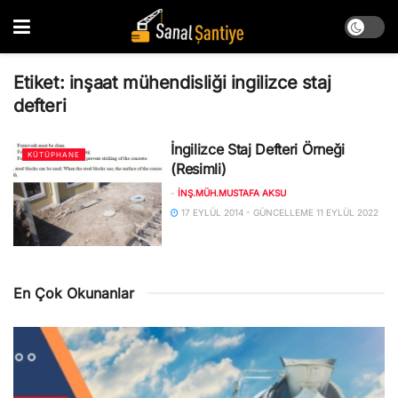
Etiket:
inşaat mühendisliği ingilizce staj
defteri
İngilizce Staj Defteri Örneği
KÜTÜPHANE
(Resimli)
-
İNŞ.MÜH.MUSTAFA AKSU
17 EYLÜL 2014 - GÜNCELLEME 11 EYLÜL 2022
En Çok Okunanlar