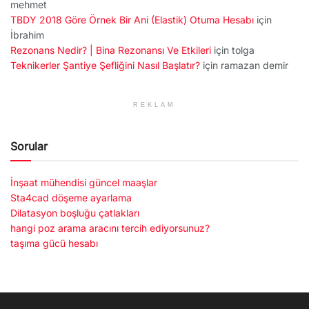
mehmet
TBDY 2018 Göre Örnek Bir Ani (Elastik) Otuma Hesabı
için
İbrahim
Rezonans Nedir? | Bina Rezonansı Ve Etkileri
için
tolga
Teknikerler Şantiye Şefliğini Nasıl Başlatır?
için
ramazan demir
REKLAM
Sorular
İnşaat mühendisi güncel maaşlar
Sta4cad döşeme ayarlama
Dilatasyon boşluğu çatlakları
hangi poz arama aracını tercih ediyorsunuz?
taşıma gücü hesabı