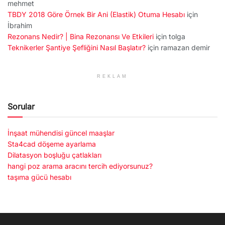
mehmet
TBDY 2018 Göre Örnek Bir Ani (Elastik) Otuma Hesabı
için
İbrahim
Rezonans Nedir? | Bina Rezonansı Ve Etkileri
için
tolga
Teknikerler Şantiye Şefliğini Nasıl Başlatır?
için
ramazan demir
REKLAM
Sorular
İnşaat mühendisi güncel maaşlar
Sta4cad döşeme ayarlama
Dilatasyon boşluğu çatlakları
hangi poz arama aracını tercih ediyorsunuz?
taşıma gücü hesabı