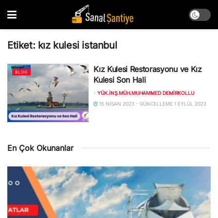
Etiket:
kız kulesi istanbul
Kız Kulesi Restorasyonu ve Kız
BLOG
Kulesi Son Hali
-
YÜK.İNŞ.MÜH.MUHAMMED DEMIRKOLLU
15 NISAN 2023 - GÜNCELLEME 1 EYLÜL 2023
En Çok Okunanlar