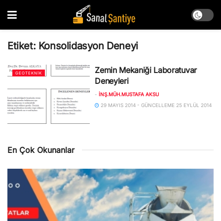
Etiket:
Konsolidasyon Deneyi
Zemin Mekaniği Laboratuvar
GEOTEKNIK
Deneyleri
-
İNŞ.MÜH.MUSTAFA AKSU
29 MAYIS 2014 - GÜNCELLEME 25 EYLÜL 2014
En Çok Okunanlar