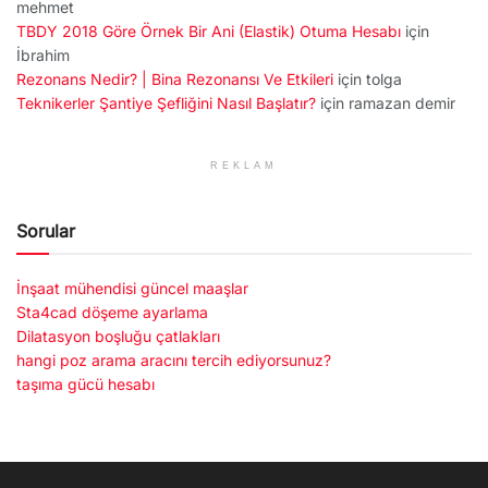
mehmet
TBDY 2018 Göre Örnek Bir Ani (Elastik) Otuma Hesabı
için
İbrahim
Rezonans Nedir? | Bina Rezonansı Ve Etkileri
için
tolga
Teknikerler Şantiye Şefliğini Nasıl Başlatır?
için
ramazan demir
REKLAM
Sorular
İnşaat mühendisi güncel maaşlar
Sta4cad döşeme ayarlama
Dilatasyon boşluğu çatlakları
hangi poz arama aracını tercih ediyorsunuz?
taşıma gücü hesabı