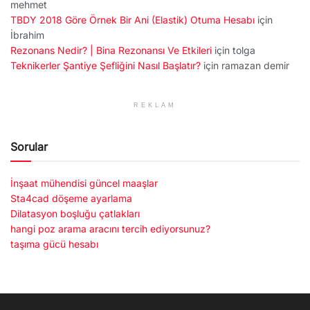
mehmet
TBDY 2018 Göre Örnek Bir Ani (Elastik) Otuma Hesabı
için
İbrahim
Rezonans Nedir? | Bina Rezonansı Ve Etkileri
için
tolga
Teknikerler Şantiye Şefliğini Nasıl Başlatır?
için
ramazan demir
REKLAM
Sorular
İnşaat mühendisi güncel maaşlar
Sta4cad döşeme ayarlama
Dilatasyon boşluğu çatlakları
hangi poz arama aracını tercih ediyorsunuz?
taşıma gücü hesabı