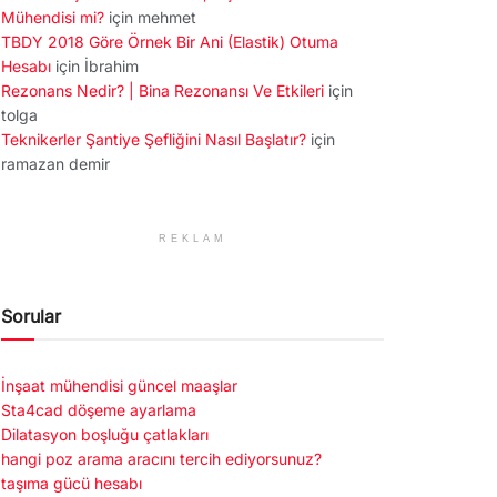
Mühendisi mi?
için
mehmet
TBDY 2018 Göre Örnek Bir Ani (Elastik) Otuma
Hesabı
için
İbrahim
Rezonans Nedir? | Bina Rezonansı Ve Etkileri
için
tolga
Teknikerler Şantiye Şefliğini Nasıl Başlatır?
için
ramazan demir
REKLAM
Sorular
İnşaat mühendisi güncel maaşlar
Sta4cad döşeme ayarlama
Dilatasyon boşluğu çatlakları
hangi poz arama aracını tercih ediyorsunuz?
taşıma gücü hesabı