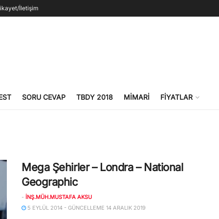
ikayet/İletişim
EST
SORU CEVAP
TBDY 2018
MIMARI
FIYATLAR
Mega Şehirler – Londra – National
Geographic
-
İNŞ.MÜH.MUSTAFA AKSU
5 EYLÜL 2014 - GÜNCELLEME 14 ARALIK 2019