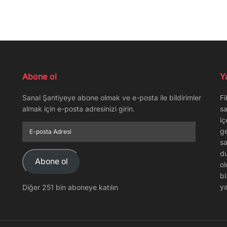
Abone ol
Y
Sanal Şantiyeye abone olmak ve e-posta ile bildirimler
Fi
almak için e-posta adresinizi girin.
sa
iç
E-
ge
posta
sa
Adresi
du
Abone ol
ol
bi
ya
Diğer 251 bin aboneye katılın