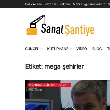
Hakkımızda
Yazarlar
Reklam
Mobil Uygulamalarımız
Ş
GÜNCEL
KÜTÜPHANE
VIDEO
BLOG
T
Etiket:
mega şehirler
MÜHENDISLIK HARIKALARI