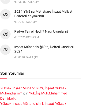
13945 PAYLAŞIM
2024 Yılı Bina Metrekare İnşaat Maliyet
Bedelleri Yayımlandı
7015 PAYLAŞIM
Radye Temel Nedir? Nasıl Uygulanır?
12070 PAYLAŞIM
İnşaat Mühendisliği Staj Defteri Örnekleri –
2024
6326 PAYLAŞIM
Son Yorumlar
Yüksek İnşaat Mühendisi mi, İnşaat Yüksek
Mühendisi mi?
için
Yük.İnş.Müh.Muhammed
Demirkollu
Yüksek İnşaat Mühendisi mi, İnşaat Yüksek