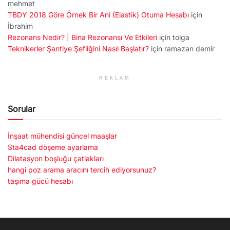
mehmet
TBDY 2018 Göre Örnek Bir Ani (Elastik) Otuma Hesabı
için
İbrahim
Rezonans Nedir? | Bina Rezonansı Ve Etkileri
için
tolga
Teknikerler Şantiye Şefliğini Nasıl Başlatır?
için
ramazan demir
REKLAM
Sorular
İnşaat mühendisi güncel maaşlar
Sta4cad döşeme ayarlama
Dilatasyon boşluğu çatlakları
hangi poz arama aracını tercih ediyorsunuz?
taşıma gücü hesabı