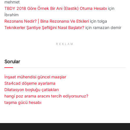
mehmet
TBDY 2018 Göre Örnek Bir Ani (Elastik) Otuma Hesabı
için
İbrahim
Rezonans Nedir? | Bina Rezonansı Ve Etkileri
için
tolga
Teknikerler Şantiye Şefliğini Nasıl Başlatır?
için
ramazan demir
REKLAM
Sorular
İnşaat mühendisi güncel maaşlar
Sta4cad döşeme ayarlama
Dilatasyon boşluğu çatlakları
hangi poz arama aracını tercih ediyorsunuz?
taşıma gücü hesabı