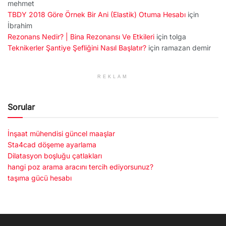
mehmet
TBDY 2018 Göre Örnek Bir Ani (Elastik) Otuma Hesabı
için
İbrahim
Rezonans Nedir? | Bina Rezonansı Ve Etkileri
için
tolga
Teknikerler Şantiye Şefliğini Nasıl Başlatır?
için
ramazan demir
REKLAM
Sorular
İnşaat mühendisi güncel maaşlar
Sta4cad döşeme ayarlama
Dilatasyon boşluğu çatlakları
hangi poz arama aracını tercih ediyorsunuz?
taşıma gücü hesabı