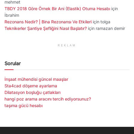
mehmet
TBDY 2018 Göre Örnek Bir Ani (Elastik) Otuma Hesabı
için
İbrahim
Rezonans Nedir? | Bina Rezonansı Ve Etkileri
için
tolga
Teknikerler Şantiye Şefliğini Nasıl Başlatır?
için
ramazan demir
REKLAM
Sorular
İnşaat mühendisi güncel maaşlar
Sta4cad döşeme ayarlama
Dilatasyon boşluğu çatlakları
hangi poz arama aracını tercih ediyorsunuz?
taşıma gücü hesabı