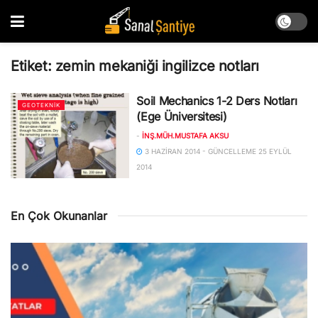
Etiket:
zemin mekaniği ingilizce notları
Soil Mechanics 1-2 Ders Notları
GEOTEKNIK
(Ege Üniversitesi)
-
İNŞ.MÜH.MUSTAFA AKSU
3 HAZIRAN 2014 - GÜNCELLEME 25 EYLÜL
2014
En Çok Okunanlar