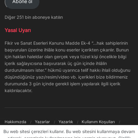
Abone ol
Diğer 251 bin aboneye katılın
Yasal Uyarı
Fikir ve Sanat Eserleri Kanunu Madde Ek-4 “…hak sahiplerinin
başvuruları üzerine ihlâle konu eserler içerikten çıkarılır. Bunun
için hakları haleldar olan gerçek veya tüzel kişi öncelikle bilgi
içerik sağlayıcısına başvurarak üç gün içinde ihlâlin
durdurulmasını ister.” hükmü uyarınca telif hakkı ihlali olduğunu
düşündüğünüz yazı/resim/video vb. içerikleri bize bildirmeniz
durumunda 3 gün içinde gerekli işlem yapılarak ilgili içerik
kaldırılacaktır.
Hakkımızda
Yazarlar
Yazarlık
Kullanım Koşulları
Gizlilik Politikası
Reklam
Şikayet/İletişim
Site Haritası
Bu web sitesi çerezleri kullanır. Bu web sitesini kullanmaya devam