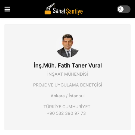
İnş.Müh. Fatih Taner Vural
İNŞAAT MÜHENDİSİ
PROJE VE UYGULAMA DENETÇİSİ
Ankara / İstanbul
TÜRKİYE CUMHURİYETİ
+90 532 390 97 73