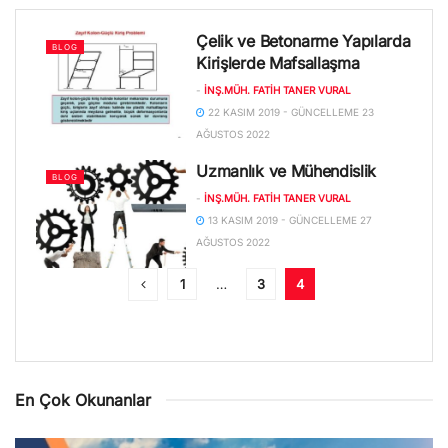
Çelik ve Betonarme Yapılarda
BLOG
Kirişlerde Mafsallaşma
-
İNŞ.MÜH. FATIH TANER VURAL
22 KASIM 2019 - GÜNCELLEME 23
AĞUSTOS 2022
Uzmanlık ve Mühendislik
BLOG
-
İNŞ.MÜH. FATIH TANER VURAL
13 KASIM 2019 - GÜNCELLEME 27
AĞUSTOS 2022
1
…
3
4
En Çok Okunanlar