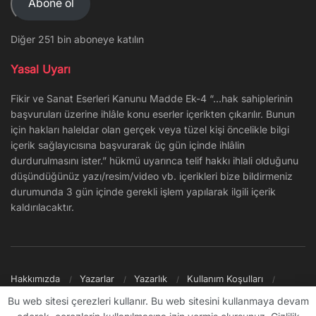
Abone ol
Diğer 251 bin aboneye katılın
Yasal Uyarı
Fikir ve Sanat Eserleri Kanunu Madde Ek-4 “…hak sahiplerinin
başvuruları üzerine ihlâle konu eserler içerikten çıkarılır. Bunun
için hakları haleldar olan gerçek veya tüzel kişi öncelikle bilgi
içerik sağlayıcısına başvurarak üç gün içinde ihlâlin
durdurulmasını ister.” hükmü uyarınca telif hakkı ihlali olduğunu
düşündüğünüz yazı/resim/video vb. içerikleri bize bildirmeniz
durumunda 3 gün içinde gerekli işlem yapılarak ilgili içerik
kaldırılacaktır.
Hakkımızda
Yazarlar
Yazarlık
Kullanım Koşulları
Gizlilik Politikası
Reklam
Şikayet/İletişim
Site Haritası
Bu web sitesi çerezleri kullanır. Bu web sitesini kullanmaya devam