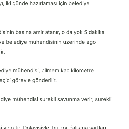
, iki günde hazırlaması için belediye
isinin basına amir atanır, o da yok 5 dakika
diye belediye muhendisinin uzerinde ego
ir.
diye mühendisi, bilmem kac kilometre
çici görevle gönderilir.
iye mühendisi surekli savunma verir, surekli
yıpratır. Dolayısiyle, bu zor ćalışma şartları