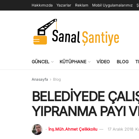
Hakkımızda
Yazarlar
Reklam
Mobil Uygulamalarımız
Ş
GÜNCEL
KÜTÜPHANE
VIDEO
BLOG
T
Anasayfa
Blog
BELEDİYEDE ÇAL
YIPRANMA PAYI V
-
İnş.Müh.Ahmet Çelikkollu
17 Aralık 2018
K