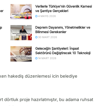
Verilerle Türkiye’nin Güvenlik Karnesi
ber
ve Şantiye Gerçekleri
4 MAYIS 2026
şı
Deprem Dayanımı, Yönetmelikler ve
Bilinmesi Gerekenler
30 MART 2026
Geleceğin Şantiyeleri: İnşaat
Sektörünü Değiştirecek 10 Teknoloji
14 MART 2026
rken hakediş düzenlemesi icin belediye
ört dörtluk proje hazırlatmıştır, bu adama ruhsat