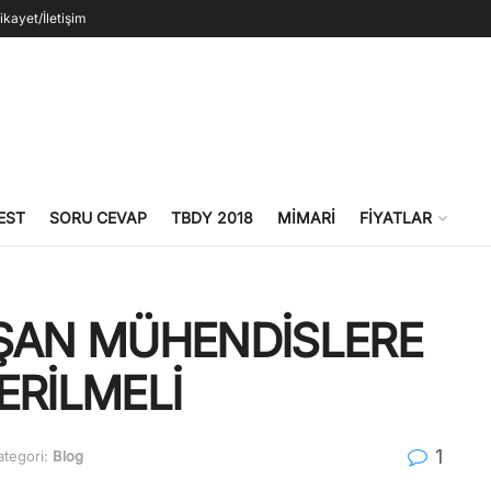
ikayet/İletişim
EST
SORU CEVAP
TBDY 2018
MIMARI
FIYATLAR
IŞAN MÜHENDİSLERE
ERİLMELİ
1
ategori:
Blog