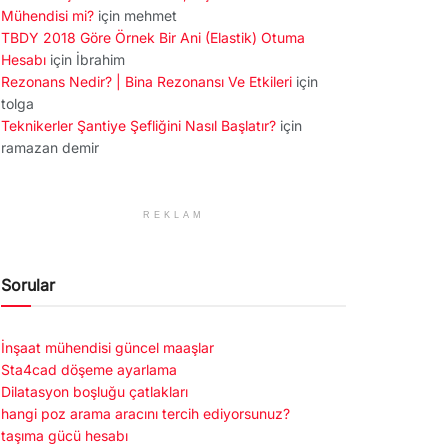
Mühendisi mi?
için
mehmet
TBDY 2018 Göre Örnek Bir Ani (Elastik) Otuma
Hesabı
için
İbrahim
Rezonans Nedir? | Bina Rezonansı Ve Etkileri
için
tolga
Teknikerler Şantiye Şefliğini Nasıl Başlatır?
için
ramazan demir
REKLAM
Sorular
İnşaat mühendisi güncel maaşlar
Sta4cad döşeme ayarlama
Dilatasyon boşluğu çatlakları
hangi poz arama aracını tercih ediyorsunuz?
taşıma gücü hesabı