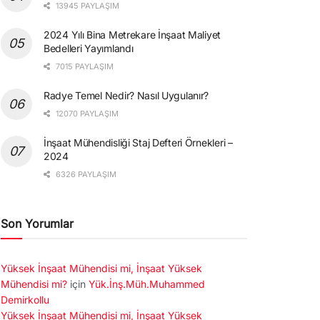
13945 PAYLAŞIM
2024 Yılı Bina Metrekare İnşaat Maliyet
Bedelleri Yayımlandı
7015 PAYLAŞIM
Radye Temel Nedir? Nasıl Uygulanır?
12070 PAYLAŞIM
İnşaat Mühendisliği Staj Defteri Örnekleri –
2024
6326 PAYLAŞIM
Son Yorumlar
Yüksek İnşaat Mühendisi mi, İnşaat Yüksek
Mühendisi mi?
için
Yük.İnş.Müh.Muhammed
Demirkollu
Yüksek İnşaat Mühendisi mi, İnşaat Yüksek