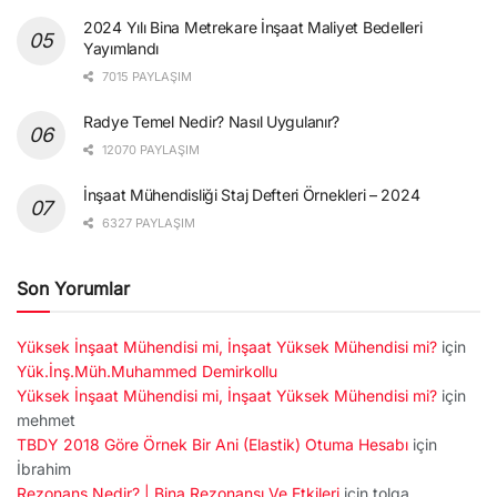
2024 Yılı Bina Metrekare İnşaat Maliyet Bedelleri
Yayımlandı
7015 PAYLAŞIM
Radye Temel Nedir? Nasıl Uygulanır?
12070 PAYLAŞIM
İnşaat Mühendisliği Staj Defteri Örnekleri – 2024
6327 PAYLAŞIM
Son Yorumlar
Yüksek İnşaat Mühendisi mi, İnşaat Yüksek Mühendisi mi?
için
Yük.İnş.Müh.Muhammed Demirkollu
Yüksek İnşaat Mühendisi mi, İnşaat Yüksek Mühendisi mi?
için
mehmet
TBDY 2018 Göre Örnek Bir Ani (Elastik) Otuma Hesabı
için
İbrahim
Rezonans Nedir? | Bina Rezonansı Ve Etkileri
için
tolga