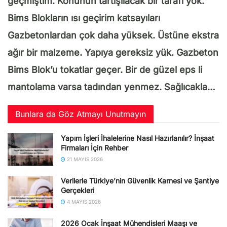
geçmiştim. Konunun tartışılacak bir tarafı yok.
Bims Blokların ısı geçirim katsayıları
Gazbetonlardan çok daha yüksek. Üstüne ekstra
ağır bir malzeme. Yapıya gereksiz yük. Gazbeton
Bims Blok’u tokatlar geçer. Bir de güzel eps li
mantolama varsa tadından yenmez. Sağlıcakla…
Bunlara da Göz Atmayı Unutmayın
Yapım İşleri İhalelerine Nasıl Hazırlanılır? İnşaat
Firmaları İçin Rehber
21 MAYIS 2026
Verilerle Türkiye’nin Güvenlik Karnesi ve Şantiye
Gerçekleri
4 MAYIS 2026
2026 Ocak İnşaat Mühendisleri Maaşı ve