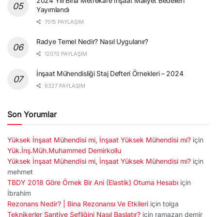
2024 Yılı Bina Metrekare İnşaat Maliyet Bedelleri
Yayımlandı
7015 PAYLAŞIM
Radye Temel Nedir? Nasıl Uygulanır?
12070 PAYLAŞIM
İnşaat Mühendisliği Staj Defteri Örnekleri – 2024
6327 PAYLAŞIM
Son Yorumlar
Yüksek İnşaat Mühendisi mi, İnşaat Yüksek Mühendisi mi?
için
Yük.İnş.Müh.Muhammed Demirkollu
Yüksek İnşaat Mühendisi mi, İnşaat Yüksek Mühendisi mi?
için
mehmet
TBDY 2018 Göre Örnek Bir Ani (Elastik) Otuma Hesabı
için
İbrahim
Rezonans Nedir? | Bina Rezonansı Ve Etkileri
için
tolga
Teknikerler Şantiye Şefliğini Nasıl Başlatır?
için
ramazan demir