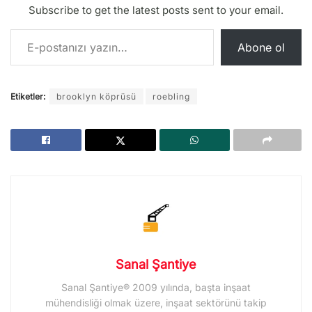
Subscribe to get the latest posts sent to your email.
E-postanızı yazın…
Abone ol
Etiketler:
brooklyn köprüsü
roebling
Sanal Şantiye
Sanal Şantiye® 2009 yılında, başta inşaat
mühendisliği olmak üzere, inşaat sektörünü takip