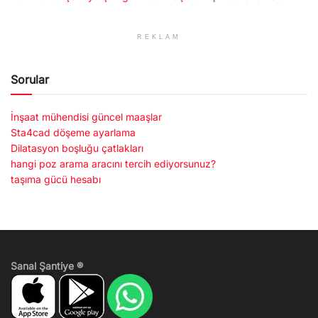
REKLAM
Sorular
İnşaat mühendisi güncel maaşlar
Sta4cad döşeme ayarlama
Dilatasyon boşluğu çatlakları
hangi poz arama aracını tercih ediyorsunuz?
taşıma gücü hesabı
Sanal Şantiye ®