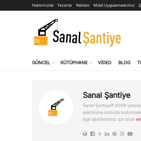
Hakkımızda
Yazarlar
Reklam
Mobil Uygulamalarımız
Ş
GÜNCEL
KÜTÜPHANE
VIDEO
BLOG
T
Sanal Şantiye
Sanal Şantiye® 2009 yılında
sektörüne katkıda bulunmak 
ilgili işbirlikleriniz için bize
w