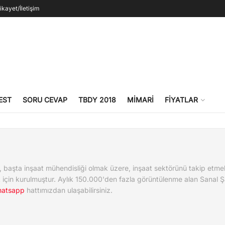
ikayet/İletişim
EST
SORU CEVAP
TBDY 2018
MIMARI
FIYATLAR
, başta inşaat mühendisliği olmak üzere, inşaat sektörünü takip etme
için kurulmuştur. Aylık 150.000'den fazla görüntülenme alan Sanal Şa
hatsapp
hattımızdan ulaşabilirsiniz.