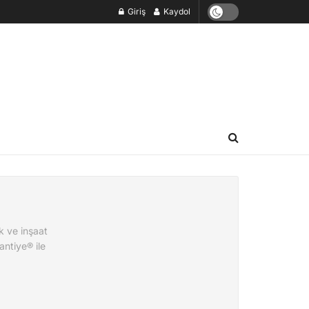
Giriş
Kaydol
k ve inşaat
ntiye® ile