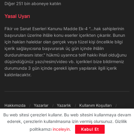
Diğer 251 bin aboneye katılın
Yasal Uyarı
Fikir ve Sanat Eserleri Kanunu Madde Ek-4 “…hak sahiplerinin
başvuruları üzerine ihlâle konu eserler içerikten çıkarılır. Bunun
için hakları haleldar olan gerçek veya tüzel kişi öncelikle bilgi
içerik sağlayıcısına başvurarak üç gün içinde ihlâlin
durdurulmasını ister.” hükmü uyarınca telif hakkı ihlali olduğunu
düşündüğünüz yazı/resim/video vb. içerikleri bize bildirmeniz
durumunda 3 gün içinde gerekli işlem yapılarak ilgili içerik
kaldırılacaktır.
Hakkımızda
Yazarlar
Yazarlık
Kullanım Koşulları
Gizlilik Politikası
Reklam
Şikayet/İletişim
Site Haritası
Bu web sitesi çerezleri kullanır. Bu web sitesini kullanmaya devam
ederek, çerezlerin kullanılmasına izin vermiş olursunuz. Gizlilik
© 2009 - ∞ Sanal Şantiye
politikamızı
inceleyin
.
Kabul Et