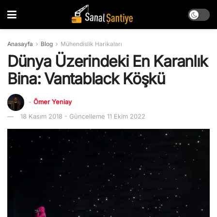
Anasayfa
Blog
Mühendislik Harikaları
Dünya Üzerindeki En Karanlık
Bina: Vantablack Köşkü
-
Ömer Yeniay
18 Kasım 2018 - Güncelleme 11 Ekim 2022