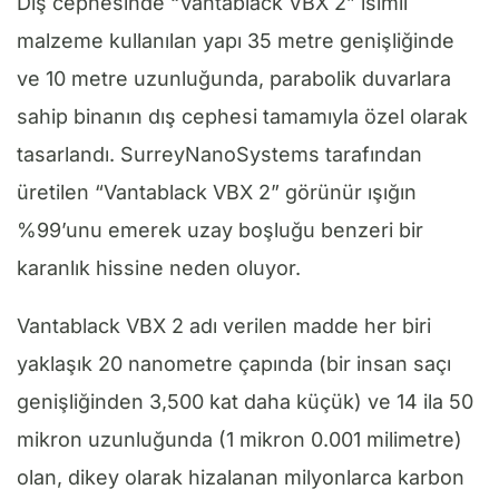
Dış cephesinde “Vantablack VBX 2” isimli
malzeme kullanılan yapı 35 metre genişliğinde
ve 10 metre uzunluğunda, parabolik duvarlara
sahip binanın dış cephesi tamamıyla özel olarak
tasarlandı. SurreyNanoSystems tarafından
üretilen “Vantablack VBX 2” görünür ışığın
%99’unu emerek uzay boşluğu benzeri bir
karanlık hissine neden oluyor.
Vantablack VBX 2 adı verilen madde her biri
yaklaşık 20 nanometre çapında (bir insan saçı
genişliğinden 3,500 kat daha küçük) ve 14 ila 50
mikron uzunluğunda (1 mikron 0.001 milimetre)
olan, dikey olarak hizalanan milyonlarca karbon