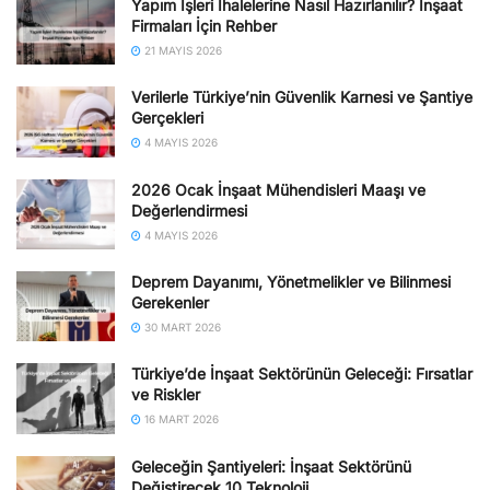
Yapım İşleri İhalelerine Nasıl Hazırlanılır? İnşaat
Firmaları İçin Rehber
21 MAYIS 2026
Verilerle Türkiye’nin Güvenlik Karnesi ve Şantiye
Gerçekleri
4 MAYIS 2026
2026 Ocak İnşaat Mühendisleri Maaşı ve
Değerlendirmesi
4 MAYIS 2026
Deprem Dayanımı, Yönetmelikler ve Bilinmesi
Gerekenler
30 MART 2026
Türkiye’de İnşaat Sektörünün Geleceği: Fırsatlar
ve Riskler
16 MART 2026
Geleceğin Şantiyeleri: İnşaat Sektörünü
Değiştirecek 10 Teknoloji