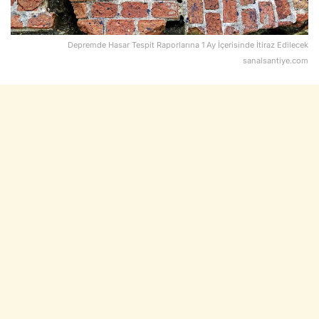
Depremde Hasar Tespit Raporlarına 1 Ay İçerisinde İtiraz Edilecek
sanalsantiye.com