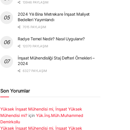
13946 PAYLAŞIM
2024 Yılı Bina Metrekare İnşaat Maliyet
Bedelleri Yayımlandı
7015 PAYLAŞIM
Radye Temel Nedir? Nasıl Uygulanır?
12070 PAYLAŞIM
İnşaat Mühendisliği Staj Defteri Örnekleri –
2024
6327 PAYLAŞIM
Son Yorumlar
Yüksek İnşaat Mühendisi mi, İnşaat Yüksek
Mühendisi mi?
için
Yük.İnş.Müh.Muhammed
Demirkollu
Yüksek İnşaat Mühendisi mi, İnşaat Yüksek