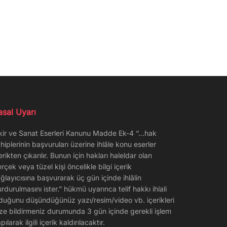
asal Uyarı
kir ve Sanat Eserleri Kanunu Madde Ek-4 “…hak
hiplerinin başvuruları üzerine ihlâle konu eserler
erikten çıkarılır. Bunun için hakları haleldar olan
rçek veya tüzel kişi öncelikle bilgi içerik
ğlayıcısına başvurarak üç gün içinde ihlâlin
rdurulmasını ister.” hükmü uyarınca telif hakkı ihlali
duğunu düşündüğünüz yazı/resim/video vb. içerikleri
ze bildirmeniz durumunda 3 gün içinde gerekli işlem
pılarak ilgili içerik kaldırılacaktır.