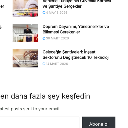
Verilerle Türkiye’nin Güvenlik Karnesi
ber
ve Şantiye Gerçekleri
4 MAYIS 2026
şı
Deprem Dayanımı, Yönetmelikler ve
Bilinmesi Gerekenler
30 MART 2026
Geleceğin Şantiyeleri: İnşaat
Sektörünü Değiştirecek 10 Teknoloji
14 MART 2026
den daha fazla şey keşfedin
atest posts sent to your email.
Abone ol