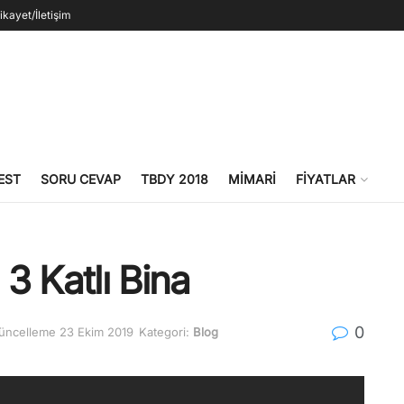
ikayet/İletişim
EST
SORU CEVAP
TBDY 2018
MIMARI
FIYATLAR
 3 Katlı Bina
0
üncelleme 23 Ekim 2019
Kategori:
Blog