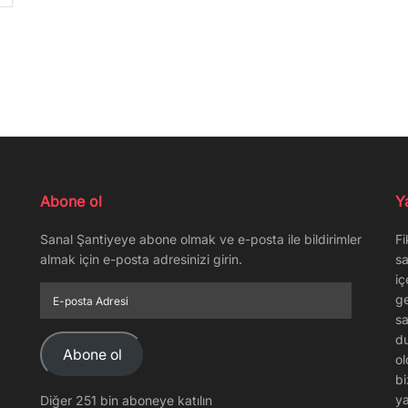
Abone ol
Y
Sanal Şantiyeye abone olmak ve e-posta ile bildirimler
Fi
almak için e-posta adresinizi girin.
sa
iç
E-
ge
posta
sa
Adresi
du
Abone ol
ol
bi
ya
Diğer 251 bin aboneye katılın