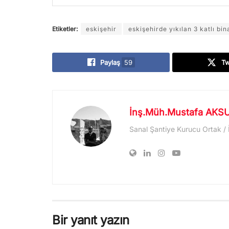
Etiketler:
eskişehir
eskişehirde yıkılan 3 katlı bin
Paylaş
59
T
İnş.Müh.Mustafa AKS
Sanal Şantiye Kurucu Ortak /
Bir yanıt yazın