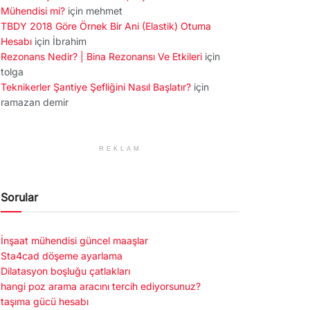
Mühendisi mi?
için
mehmet
TBDY 2018 Göre Örnek Bir Ani (Elastik) Otuma
Hesabı
için
İbrahim
Rezonans Nedir? | Bina Rezonansı Ve Etkileri
için
tolga
Teknikerler Şantiye Şefliğini Nasıl Başlatır?
için
ramazan demir
REKLAM
Sorular
İnşaat mühendisi güncel maaşlar
Sta4cad döşeme ayarlama
Dilatasyon boşluğu çatlakları
hangi poz arama aracını tercih ediyorsunuz?
taşıma gücü hesabı