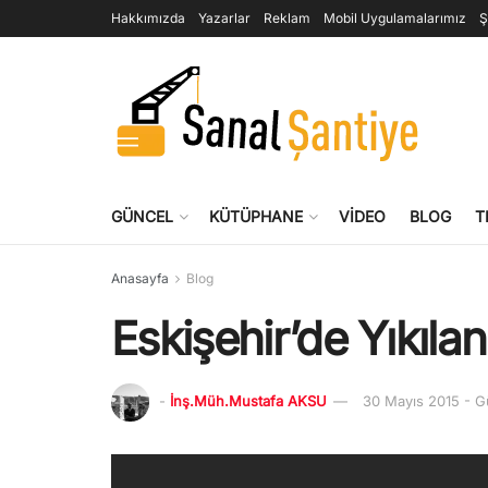
Hakkımızda
Yazarlar
Reklam
Mobil Uygulamalarımız
Ş
GÜNCEL
KÜTÜPHANE
VIDEO
BLOG
T
Anasayfa
Blog
Eskişehir’de Yıkılan
-
İnş.Müh.Mustafa AKSU
30 Mayıs 2015 - G