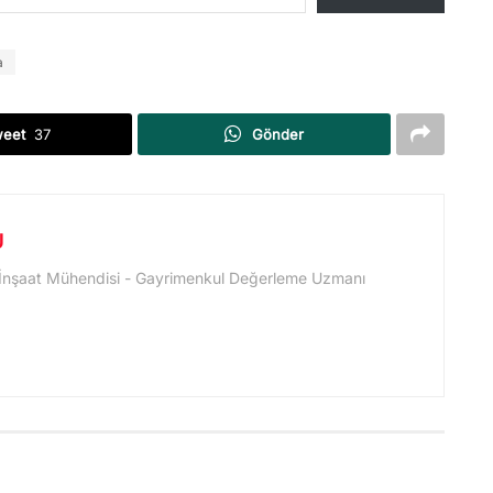
a
weet
37
Gönder
U
 İnşaat Mühendisi - Gayrimenkul Değerleme Uzmanı