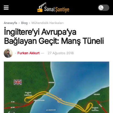
Anasayfa
Blog
Mühendislik Harikaları
İngiltere’yi Avrupa’ya
Bağlayan Geçit: Manş Tüneli
-
Furkan Akkurt
27 Ağustos 2018