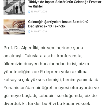
Türkiye’de İnşaat Sektörünün Geleceği: Fırsatlar
ve Riskler
16 MART 2026
Geleceğin Şantiyeleri: İnşaat Sektörünü
Değiştirecek 10 Teknoloji
14 MART 2026
Prof. Dr. Alper İlki, bir seminerinde şunu
anlatmıştı, “uluslararası bir konferansta,
ülkemizin duayen hocalarından birisi, bizim
yönetmeliğimizde R deprem yükü azaltma
katsayısı çok yüksek demişti, benim yanımda da
Yunanistan’dan bir öğretim üyesi oturuyordu ve
gülmeye başladı, sebebini sorduğumda, biz de
diyorduk ki, türkler bu R’yi bu kadar yüksek