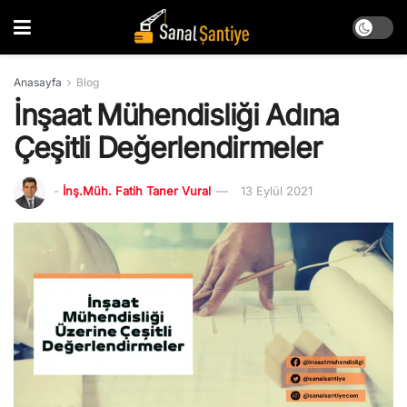
Anasayfa
Blog
İnşaat Mühendisliği Adına
Çeşitli Değerlendirmeler
-
İnş.Müh. Fatih Taner Vural
13 Eylül 2021