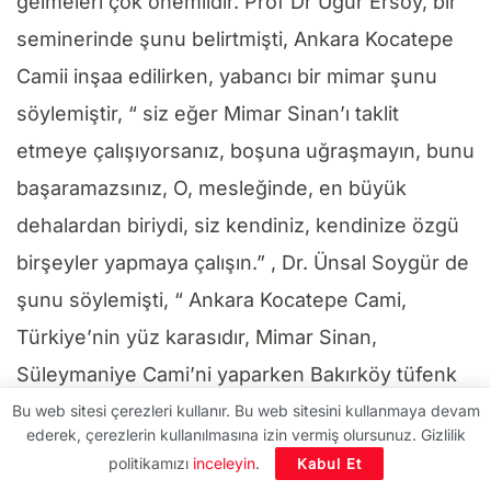
gelmeleri çok önemlidir. Prof Dr Uğur Ersoy, bir
seminerinde şunu belirtmişti, Ankara Kocatepe
Camii inşaa edilirken, yabancı bir mimar şunu
söylemiştir, “ siz eğer Mimar Sinan’ı taklit
etmeye çalışıyorsanız, boşuna uğraşmayın, bunu
başaramazsınız, O, mesleğinde, en büyük
dehalardan biriydi, siz kendiniz, kendinize özgü
birşeyler yapmaya çalışın.” , Dr. Ünsal Soygür de
şunu söylemişti, “ Ankara Kocatepe Cami,
Türkiye’nin yüz karasıdır, Mimar Sinan,
Süleymaniye Cami’ni yaparken Bakırköy tüfenk
taşını kullanmıştır, bugün bizim elimizde
Bu web sitesi çerezleri kullanır. Bu web sitesini kullanmaya devam
ederek, çerezlerin kullanılmasına izin vermiş olursunuz. Gizlilik
betonarme gibi bir malzeme var ve biz hala,
politikamızı
inceleyin
.
Kabul Et
betonarme ile, Mimar Sinan’ın geçtiği kubbe