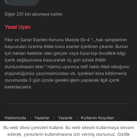
Diğer 251 bin aboneye katılın
Yasal Uyarı
Fikir ve Sanat Eserleri Kanunu Madde Ek-4 “…hak sahiplerinin
başvuruları üzerine ihlâle konu eserler içerikten çıkarılır. Bunun
için hakları haleldar olan gerçek veya tüzel kişi öncelikle bilgi
içerik sağlayıcısına başvurarak üç gün içinde ihlâlin
durdurulmasını ister.” hükmü uyarınca telif hakkı ihlali olduğunu
düşündüğünüz yazı/resim/video vb. içerikleri bize bildirmeniz
durumunda 3 gün içinde gerekli işlem yapılarak ilgili içerik
kaldırılacaktır.
Hakkımızda
Yazarlar
Yazarlık
Kullanım Koşulları
Gizlilik Politikası
Reklam
Şikayet/İletişim
Site Haritası
Bu web sitesi çerezleri kullanır. Bu web sitesini kullanmaya devam
ederek, çerezlerin kullanılmasına izin vermiş olursunuz. Gizlilik
© 2009 - ∞ Sanal Şantiye