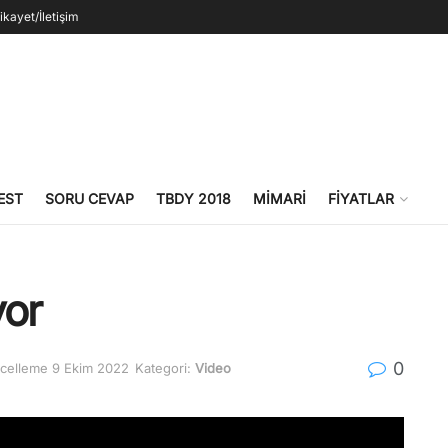
ikayet/İletişim
EST
SORU CEVAP
TBDY 2018
MIMARI
FIYATLAR
yor
0
ncelleme 9 Ekim 2022
Kategori:
Video