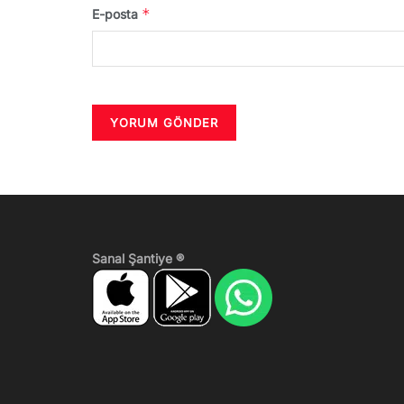
*
E-posta
Sanal Şantiye ®