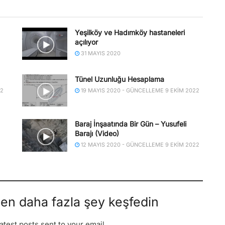
Yeşilköy ve Hadımköy hastaneleri
açılıyor
31 MAYIS 2020
Tünel Uzunluğu Hesaplama
22
19 MAYIS 2020 - GÜNCELLEME 9 EKIM 2022
Baraj İnşaatında Bir Gün – Yusufeli
Barajı (Video)
12 MAYIS 2020 - GÜNCELLEME 9 EKIM 2022
den daha fazla şey keşfedin
atest posts sent to your email.