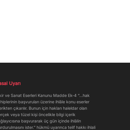
asal Uyarı
kir ve Sanat Eserleri Kanunu Madde Ek-4 “…hak
hiplerinin başvuruları üzerine ihlâle konu eserler
erikten çıkarılır. Bunun için hakları haleldar olan
rçek veya tüzel kişi öncelikle bilgi içerik
ğlayıcısına başvurarak üç gün içinde ihlâlin
rdurulmasını ister.” hükmü uyarınca telif hakkı ihlali