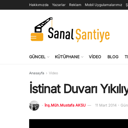
Hakkımızda
Yazarlar
Reklam
Mobil Uygulamalarımız
Ş
GÜNCEL
KÜTÜPHANE
VIDEO
BLOG
T
Anasayfa
Video
İstinat Duvarı Yıkılı
-
İnş.Müh.Mustafa AKSU
11 Mart 2014 - Gü