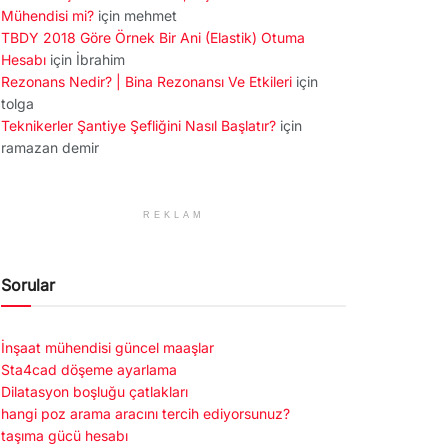
Mühendisi mi?
için
mehmet
TBDY 2018 Göre Örnek Bir Ani (Elastik) Otuma
Hesabı
için
İbrahim
Rezonans Nedir? | Bina Rezonansı Ve Etkileri
için
tolga
Teknikerler Şantiye Şefliğini Nasıl Başlatır?
için
ramazan demir
REKLAM
Sorular
İnşaat mühendisi güncel maaşlar
Sta4cad döşeme ayarlama
Dilatasyon boşluğu çatlakları
hangi poz arama aracını tercih ediyorsunuz?
taşıma gücü hesabı