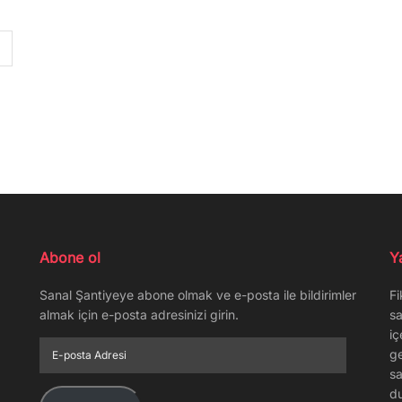
Abone ol
Y
Sanal Şantiyeye abone olmak ve e-posta ile bildirimler
Fi
almak için e-posta adresinizi girin.
sa
iç
E-
ge
posta
sa
Adresi
du