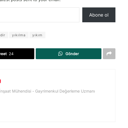
Abone ol
edir
yıkılma
yıkım
weet
24
Gönder
U
 İnşaat Mühendisi - Gayrimenkul Değerleme Uzmanı