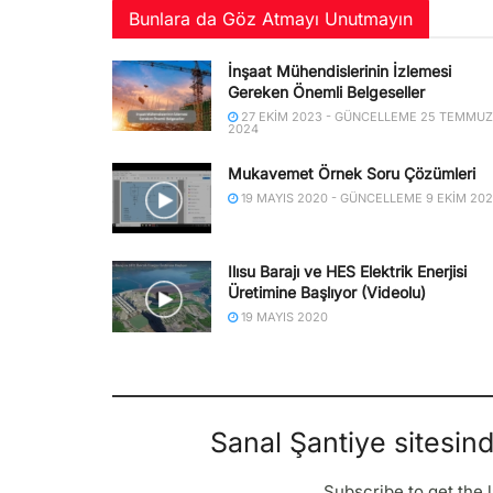
Bunlara da Göz Atmayı Unutmayın
İnşaat Mühendislerinin İzlemesi
Gereken Önemli Belgeseller
27 EKIM 2023 - GÜNCELLEME 25 TEMMUZ
2024
Mukavemet Örnek Soru Çözümleri
19 MAYIS 2020 - GÜNCELLEME 9 EKIM 20
Ilısu Barajı ve HES Elektrik Enerjisi
Üretimine Başlıyor (Videolu)
19 MAYIS 2020
Sanal Şantiye sitesin
Subscribe to get the l