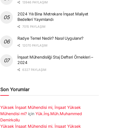
13946 PAYLAŞIM
2024 Yılı Bina Metrekare İnşaat Maliyet
Bedelleri Yayımlandı
7015 PAYLAŞIM
Radye Temel Nedir? Nasıl Uygulanır?
12070 PAYLAŞIM
İnşaat Mühendisliği Staj Defteri Örnekleri –
2024
6327 PAYLAŞIM
Son Yorumlar
Yüksek İnşaat Mühendisi mi, İnşaat Yüksek
Mühendisi mi?
için
Yük.İnş.Müh.Muhammed
Demirkollu
Yüksek İnşaat Mühendisi mi, İnşaat Yüksek