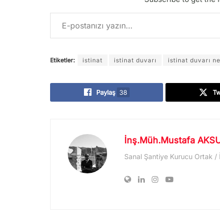
E-postanızı yazın…
Etiketler:
istinat
istinat duvarı
istinat duvarı n
Paylaş
38
T
İnş.Müh.Mustafa AKS
Sanal Şantiye Kurucu Ortak /