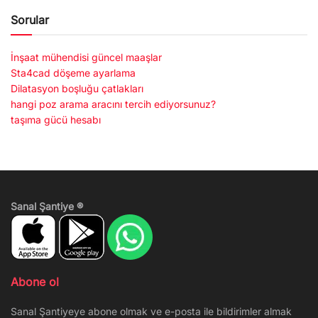
Sorular
İnşaat mühendisi güncel maaşlar
Sta4cad döşeme ayarlama
Dilatasyon boşluğu çatlakları
hangi poz arama aracını tercih ediyorsunuz?
taşıma gücü hesabı
Sanal Şantiye ®
Abone ol
Sanal Şantiyeye abone olmak ve e-posta ile bildirimler almak