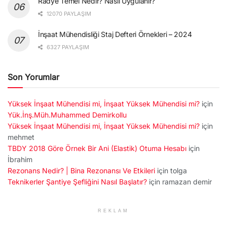
Radye Temel Nedir? Nasıl Uygulanır?
12070 PAYLAŞIM
İnşaat Mühendisliği Staj Defteri Örnekleri – 2024
6327 PAYLAŞIM
Son Yorumlar
Yüksek İnşaat Mühendisi mi, İnşaat Yüksek Mühendisi mi?
için
Yük.İnş.Müh.Muhammed Demirkollu
Yüksek İnşaat Mühendisi mi, İnşaat Yüksek Mühendisi mi?
için
mehmet
TBDY 2018 Göre Örnek Bir Ani (Elastik) Otuma Hesabı
için
İbrahim
Rezonans Nedir? | Bina Rezonansı Ve Etkileri
için
tolga
Teknikerler Şantiye Şefliğini Nasıl Başlatır?
için
ramazan demir
REKLAM