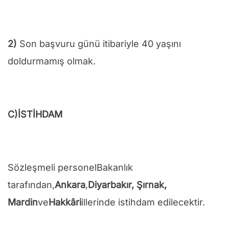
2)
Son başvuru günü itibariyle 40 yaşını
doldurmamış olmak.
C)İSTİHDAM
Sözleşmeli personelBakanlık
tarafından,
Ankara
,
Diyarbakır, Şırnak,
Mardin
ve
Hakkâri
illerinde istihdam edilecektir.