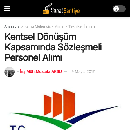
Anasayfa
Kamu Mühendis - Mimar - Tekniker İlanları
Kentsel Dönüşüm
Kapsamında Sözleşmeli
Personel Alımı
-
İnş.Müh.Mustafa AKSU
9 Mayıs 2017