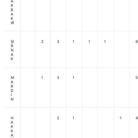
A
R
B
A
K
IR
ŞI
2
3
1
1
1
8
R
N
A
K
M
1
3
1
5
A
R
D
İ
N
H
2
1
1
4
A
K
K
A