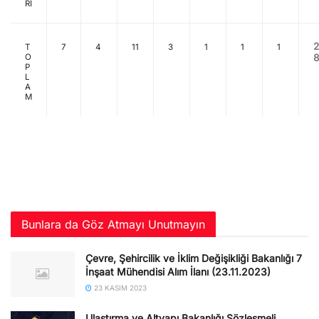
Rİ
2
T
7
4
11
3
1
1
1
8
O
P
L
A
M
Bunlara da Göz Atmayı Unutmayın
Çevre, Şehircilik ve İklim Değişikliği Bakanlığı 7
İnşaat Mühendisi Alım İlanı (23.11.2023)
23 KASIM 2023
Ulaştırma ve Altyapı Bakanlığı Sözleşmeli