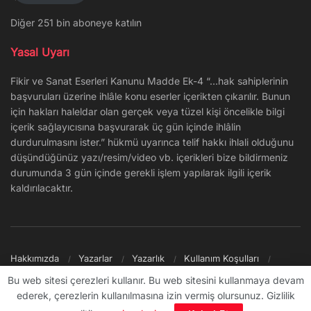
Diğer 251 bin aboneye katılın
Yasal Uyarı
Fikir ve Sanat Eserleri Kanunu Madde Ek-4 “…hak sahiplerinin
başvuruları üzerine ihlâle konu eserler içerikten çıkarılır. Bunun
için hakları haleldar olan gerçek veya tüzel kişi öncelikle bilgi
içerik sağlayıcısına başvurarak üç gün içinde ihlâlin
durdurulmasını ister.” hükmü uyarınca telif hakkı ihlali olduğunu
düşündüğünüz yazı/resim/video vb. içerikleri bize bildirmeniz
durumunda 3 gün içinde gerekli işlem yapılarak ilgili içerik
kaldırılacaktır.
Hakkımızda
Yazarlar
Yazarlık
Kullanım Koşulları
Gizlilik Politikası
Reklam
Şikayet/İletişim
Site Haritası
Bu web sitesi çerezleri kullanır. Bu web sitesini kullanmaya devam
ederek, çerezlerin kullanılmasına izin vermiş olursunuz. Gizlilik
© 2009 - ∞ Sanal Şantiye