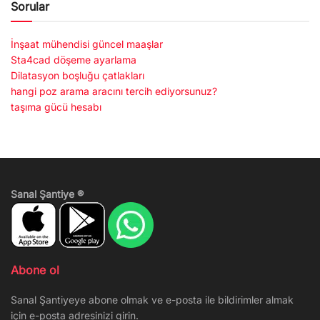
Sorular
İnşaat mühendisi güncel maaşlar
Sta4cad döşeme ayarlama
Dilatasyon boşluğu çatlakları
hangi poz arama aracını tercih ediyorsunuz?
taşıma gücü hesabı
Sanal Şantiye ®
Abone ol
Sanal Şantiyeye abone olmak ve e-posta ile bildirimler almak
için e-posta adresinizi girin.