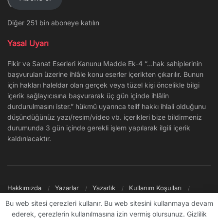
Diğer 251 bin aboneye katılın
Yasal Uyarı
Fikir ve Sanat Eserleri Kanunu Madde Ek-4 “…hak sahiplerinin
başvuruları üzerine ihlâle konu eserler içerikten çıkarılır. Bunun
için hakları haleldar olan gerçek veya tüzel kişi öncelikle bilgi
içerik sağlayıcısına başvurarak üç gün içinde ihlâlin
durdurulmasını ister.” hükmü uyarınca telif hakkı ihlali olduğunu
düşündüğünüz yazı/resim/video vb. içerikleri bize bildirmeniz
durumunda 3 gün içinde gerekli işlem yapılarak ilgili içerik
kaldırılacaktır.
Hakkımızda
Yazarlar
Yazarlık
Kullanım Koşulları
Gizlilik Politikası
Reklam
Şikayet/İletişim
Site Haritası
Bu web sitesi çerezleri kullanır. Bu web sitesini kullanmaya devam
ederek, çerezlerin kullanılmasına izin vermiş olursunuz. Gizlilik
© 2009 - ∞ Sanal Şantiye