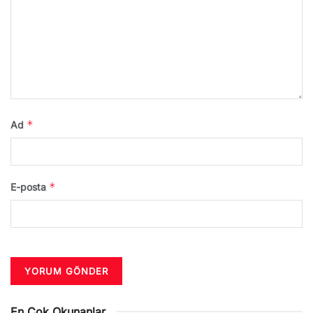
*
Ad
*
E-posta
En Çok Okunanlar