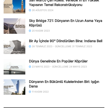
San Marco Çan Kulesi: Venedik’in En Yüksek
Yapısının Temel Rekonstrüksiyonu
26 AĞUSTOS 2024
Sky Bridge 721: Dünyanın En Uzun Asma Yaya
Köprüsü
20 KASIM 2023
Bir Ay İçinde 90° Döndürülen Bina: Indiana Bell
28 TEMMUZ 2023 - GÜNCELLEME 31 TEMMUZ 2023
Dünya Genelinde En Popüler Köprüler
23 MAYIS 2023 - GÜNCELLEME 24 MAYIS 2023
Dünyanın En Bükümlü Kulelerinden Biri: Işığın
Dansı
11 KASIM 2022