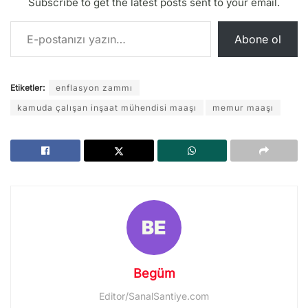
Subscribe to get the latest posts sent to your email.
E-postanızı yazın…
Abone ol
Etiketler:
enflasyon zammı
kamuda çalışan inşaat mühendisi maaşı
memur maaşı
Begüm
Editor/SanalSantiye.com