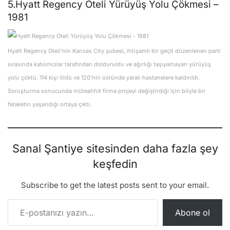
5.Hyatt Regency Oteli Yürüyüş Yolu Çökmesi –
1981
Hyatt Regency Oteli’nin Kansas City şubesi, ihtişamlı bir geçit düzenlenen parti
sırasında katılımcılar tarafından dolduruldu ve ağırlığı taşıyamayan yürüyüş
yolu çöktü. 114 kişi öldü ve 120’nin üstünde yaralı hastanelere kaldırıldı.
Soruşturma sonucunda müteahhit firma projeyi değiştirdiği için böyle bir
felaketin yaşandığı ortaya çıktı.
Sanal Şantiye sitesinden daha fazla şey
keşfedin
Subscribe to get the latest posts sent to your email.
E-postanızı yazın…
Abone ol