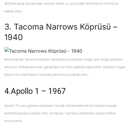
1928’de baraj duvarından serbest kalan su yüzünden 600 kişinin ölümüne
sebep oldu.
3. Tacoma Narrows Köprüsü –
1940
Mühendisler Tacoma Köprüsü faciasıyla projelerde rüzgar gibi doğal güçlerin
etkisinin dikkate alınması gerektiğini en kötü şekilde öğrendiler. Şiddetli rüzgar
köprünün stabilitesini bozarak yıkılmasına sebep oldu.
4.Apollo 1 – 1967
Apollo 1’in ana göreve çıkmadan önceki denemelerinde bir oksijen kaçağı
kokpitte yangına sebep oldu ve Apollo 1 göreve çıkamadan başarısızlıkla
sonuçlandı.