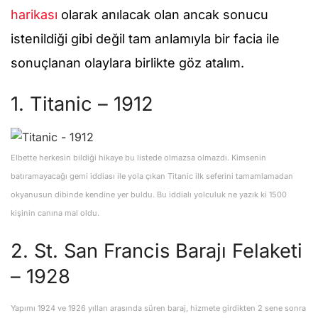
harikası
olarak anılacak olan ancak sonucu
istenildiği gibi değil tam anlamıyla bir facia ile
sonuçlanan olaylara birlikte göz atalım.
1. Titanic – 1912
Elbette herkesin bildiği hikaye bu listede olmazsa olmazdı. Kimsenin
batıramayacağı gemi iddiası ile yola çıkan Titanic ilk seferini tamamlamadan
okyanusun dibinde kendine yer buldu. Bu iddialı yolculuk ne yazık ki 1500
kişinin canına mal oldu.
2. St. San Francis Barajı Felaketi
– 1928
Yapımı 1924 ve 1926 yılları arasında süren baraj, hizmete girdikten 2 sene sonra