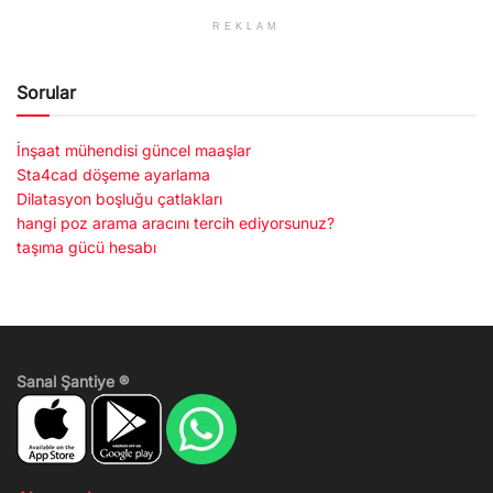
REKLAM
Sorular
İnşaat mühendisi güncel maaşlar
Sta4cad döşeme ayarlama
Dilatasyon boşluğu çatlakları
hangi poz arama aracını tercih ediyorsunuz?
taşıma gücü hesabı
Sanal Şantiye ®