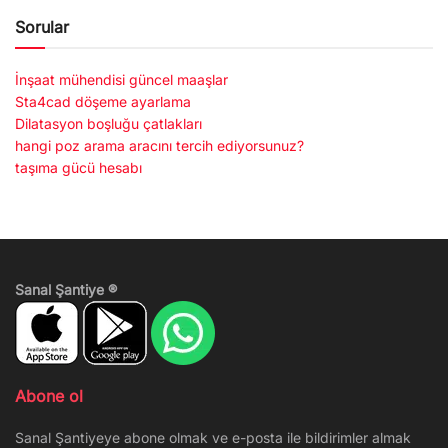
Sorular
İnşaat mühendisi güncel maaşlar
Sta4cad döşeme ayarlama
Dilatasyon boşluğu çatlakları
hangi poz arama aracını tercih ediyorsunuz?
taşıma gücü hesabı
Sanal Şantiye ®
Abone ol
Sanal Şantiyeye abone olmak ve e-posta ile bildirimler almak