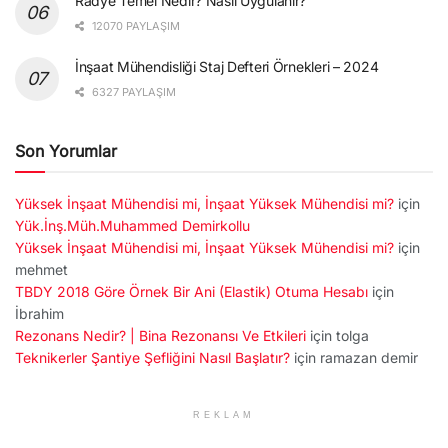
Radye Temel Nedir? Nasıl Uygulanır?
12070 PAYLAŞIM
İnşaat Mühendisliği Staj Defteri Örnekleri – 2024
6327 PAYLAŞIM
Son Yorumlar
Yüksek İnşaat Mühendisi mi, İnşaat Yüksek Mühendisi mi?
için
Yük.İnş.Müh.Muhammed Demirkollu
Yüksek İnşaat Mühendisi mi, İnşaat Yüksek Mühendisi mi?
için
mehmet
TBDY 2018 Göre Örnek Bir Ani (Elastik) Otuma Hesabı
için
İbrahim
Rezonans Nedir? | Bina Rezonansı Ve Etkileri
için
tolga
Teknikerler Şantiye Şefliğini Nasıl Başlatır?
için
ramazan demir
REKLAM