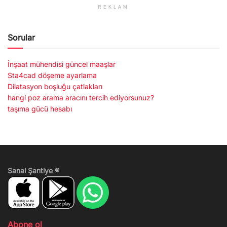
REKLAM
Sorular
İnşaat mühendisi güncel maaşlar
Sta4cad döşeme ayarlama
Dilatasyon boşluğu çatlakları
hangi poz arama aracını tercih ediyorsunuz?
taşıma gücü hesabı
Sanal Şantiye ®
Abone ol