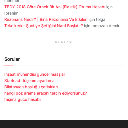
mehmet
TBDY 2018 Göre Örnek Bir Ani (Elastik) Otuma Hesabı
için
İbrahim
Rezonans Nedir? | Bina Rezonansı Ve Etkileri
için
tolga
Teknikerler Şantiye Şefliğini Nasıl Başlatır?
için
ramazan demir
REKLAM
Sorular
İnşaat mühendisi güncel maaşlar
Sta4cad döşeme ayarlama
Dilatasyon boşluğu çatlakları
hangi poz arama aracını tercih ediyorsunuz?
taşıma gücü hesabı